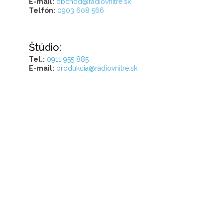
E-mail:
obchod@radiovnitre.sk
Telfón:
0903 608 566
Štúdio:
Tel.:
0911 955 885
E-mail:
produkcia@radiovnitre.sk